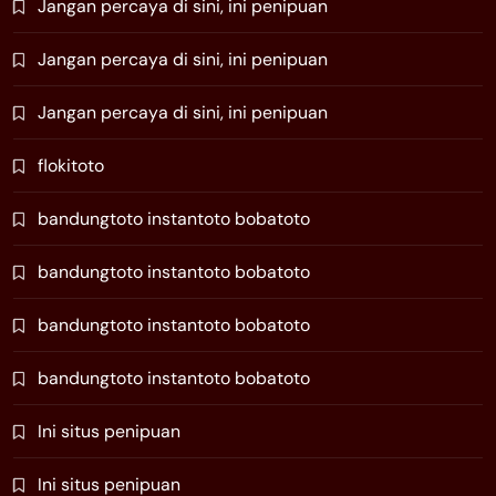
Jangan percaya di sini, ini penipuan
Jangan percaya di sini, ini penipuan
Jangan percaya di sini, ini penipuan
flokitoto
bandungtoto instantoto bobatoto
bandungtoto instantoto bobatoto
bandungtoto instantoto bobatoto
bandungtoto instantoto bobatoto
Ini situs penipuan
Ini situs penipuan