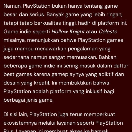
Namun, PlayStation bukan hanya tentang game
besar dan serius. Banyak game yang lebih ringan,
tetapi tetap berkualitas tinggi, hadir di platform ini.
Game indie seperti
Hollow Knight
atau
Celeste
misalnya, menunjukkan bahwa PlayStation games
juga mampu menawarkan pengalaman yang
sederhana namun sangat memuaskan. Bahkan
beberapa game indie ini sering masuk dalam daftar
best games karena gameplaynya yang adiktif dan
desain yang kreatif. Ini membuktikan bahwa
PlayStation adalah platform yang inklusif bagi
berbagai jenis game.
Di sisi lain, PlayStation juga terus memperkuat
ekosistemnya melalui layanan seperti PlayStation
Plus. Layanan ini membuat akses ke banyak