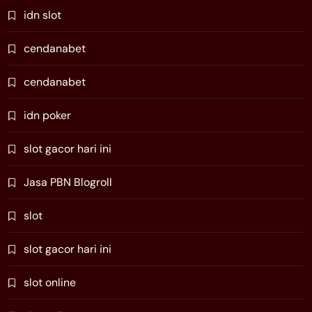
idn slot
cendanabet
cendanabet
idn poker
slot gacor hari ini
Jasa PBN Blogroll
slot
slot gacor hari ini
slot online