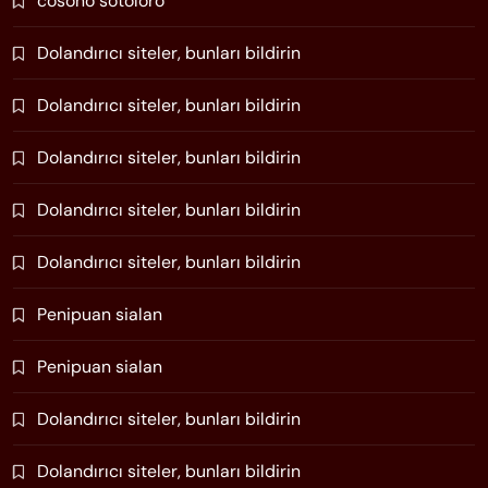
cosono sotoloro
Dolandırıcı siteler, bunları bildirin
Dolandırıcı siteler, bunları bildirin
Dolandırıcı siteler, bunları bildirin
Dolandırıcı siteler, bunları bildirin
Dolandırıcı siteler, bunları bildirin
Penipuan sialan
Penipuan sialan
Dolandırıcı siteler, bunları bildirin
Dolandırıcı siteler, bunları bildirin