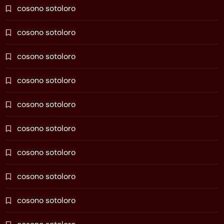
cosono sotoloro
cosono sotoloro
cosono sotoloro
cosono sotoloro
cosono sotoloro
cosono sotoloro
cosono sotoloro
cosono sotoloro
cosono sotoloro