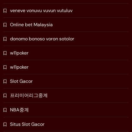
veneve vonuvu vuvun vutuluv
Online bet Malaysia
donomo bonoso voron sotolor
w11poker
w11poker
Slot Gacor
프리미어리그중계
NBA중계
Situs Slot Gacor