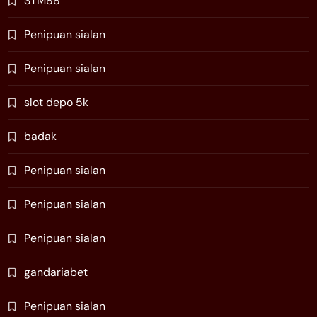
STM88
Penipuan sialan
Penipuan sialan
slot depo 5k
badak
Penipuan sialan
Penipuan sialan
Penipuan sialan
gandariabet
Penipuan sialan